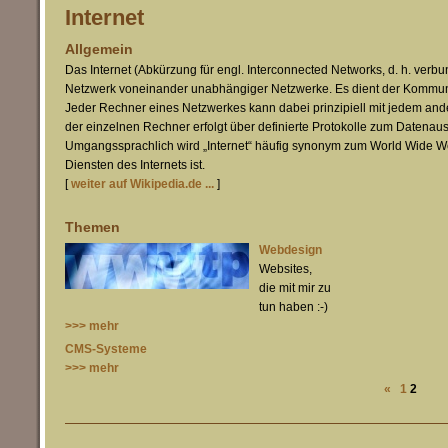
Internet
Allgemein
Das Internet (Abkürzung für engl. Interconnected Networks, d. h. verbu
Netzwerk voneinander unabhängiger Netzwerke. Es dient der Kommun
Jeder Rechner eines Netzwerkes kann dabei prinzipiell mit jedem a
der einzelnen Rechner erfolgt über definierte Protokolle zum Datenau
Umgangssprachlich wird „Internet“ häufig synonym zum World Wide We
Diensten des Internets ist.
[
weiter auf Wikipedia.de ...
]
Themen
Webdesign
Websites,
die mit mir zu
tun haben :-)
>>> mehr
CMS-Systeme
>>> mehr
«
1
2